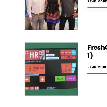
READ MOR
FreshC
1)
READ MOR