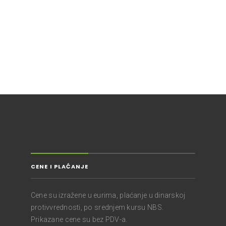
CENE I PLAĆANJE
Cene su izražene u eurima, plaćanje u dinarskoj
protivvrednosti, po srednjem kursu NBS.
Prikazane cene su bez PDV-a.