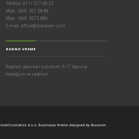
Telefon: 011/ 377 45 57
Mob.: 064/ 357 28 86
Mob.: 060/ 3572 886
E-mail:
office@toplaseri.com
RADNO VREME
Radnim danima i subotom: 9-17 časova
Nedeljom ne radimo!
 FreshCosmetics d.o.o.
Businessx theme designed by
Acosmin
.