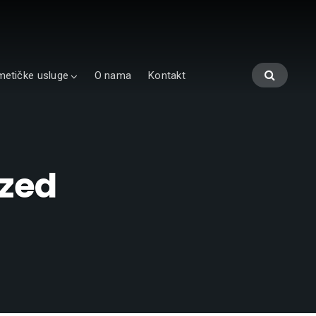
etičke usluge
O nama
Kontakt
ized