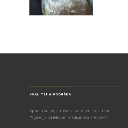
KVALITET & PODRŠKA
Aparati su registrovani i odobreni od strane
“Agencija za lekove i medicinska sredstva”.