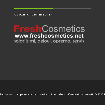
UVOZNIK I DISTRIBUTER
j na sajtu. Kopiranje je nedozvoljeno i podleže krivičnoj odgovornosti. © 2020