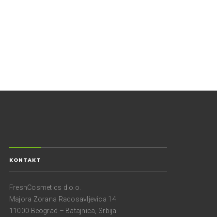
KONTAKT
FreshCosmetics d.o.o.
Majora Zorana Radosavljevica 14
11000 Beograd – Batajnica, Srbija