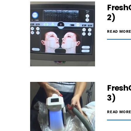
FreshC
2)
READ MOR
FreshC
3)
READ MOR